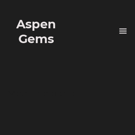
Aspen
Gems
Meet the band